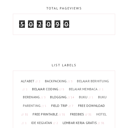
TOTAL PAGEVIEWS
5
0
2
0
9
0
LIST LABELS
ALFABET
BACKPACKING
BELAJAR BERHITUNG
// 2
// 3
BELAJAR CODING
BELAJAR MEMBACA
// 1
// 5
// 1
BERENANG
BLOGGING
BUKU
BUKU
// 3
// 14
// 1
PARENTING
FIELD TRIP
FREE DOWNLOAD
// 1
// 7
FREE PRINTABLE
FREEBIES
HOTEL
// 31
// 31
// 31
IDE KEGIATAN
LEMBAR KERJA GRATIS
// 1
// 2
// 31