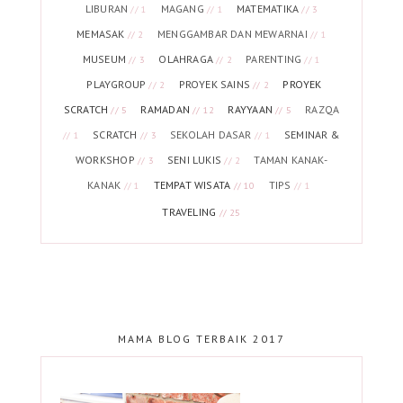
LIBURAN
MAGANG
MATEMATIKA
// 1
// 1
// 3
MEMASAK
MENGGAMBAR DAN MEWARNAI
// 2
// 1
MUSEUM
OLAHRAGA
PARENTING
// 3
// 2
// 1
PLAYGROUP
PROYEK SAINS
PROYEK
// 2
// 2
SCRATCH
RAMADAN
RAYYAAN
RAZQA
// 5
// 12
// 5
SCRATCH
SEKOLAH DASAR
SEMINAR &
// 1
// 3
// 1
WORKSHOP
SENI LUKIS
TAMAN KANAK-
// 3
// 2
KANAK
TEMPAT WISATA
TIPS
// 1
// 10
// 1
TRAVELING
// 25
MAMA BLOG TERBAIK 2017