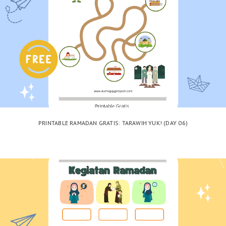
PRINTABLE RAMADAN GRATIS: TARAWIH YUK! (DAY 06)