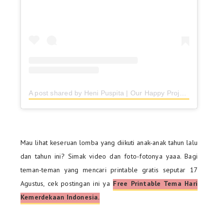
A post shared by Heni Puspita | Our Happy Project (@ourhappyprojectblog)
Mau lihat keseruan lomba yang diikuti anak-anak tahun lalu
dan tahun ini? Simak video dan foto-fotonya yaaa. Bagi
teman-teman yang mencari printable gratis seputar 17
Agustus, cek postingan ini ya
Free Printable Tema Hari
Kemerdekaan Indonesia.