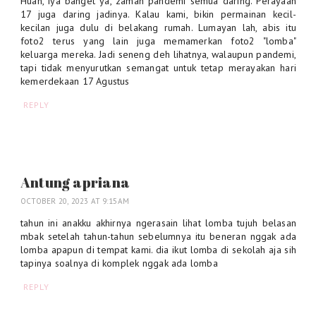
Huah, iya banget ya, zaman pandemi semua daring. Perayaan
17 juga daring jadinya. Kalau kami, bikin permainan kecil-
kecilan juga dulu di belakang rumah. Lumayan lah, abis itu
foto2 terus yang lain juga memamerkan foto2 "lomba"
keluarga mereka. Jadi seneng deh lihatnya, walaupun pandemi,
tapi tidak menyurutkan semangat untuk tetap merayakan hari
kemerdekaan 17 Agustus
REPLY
Antung apriana
OCTOBER 20, 2023 AT 9:15 AM
tahun ini anakku akhirnya ngerasain lihat lomba tujuh belasan
mbak setelah tahun-tahun sebelumnya itu beneran nggak ada
lomba apapun di tempat kami. dia ikut lomba di sekolah aja sih
tapinya soalnya di komplek nggak ada lomba
REPLY