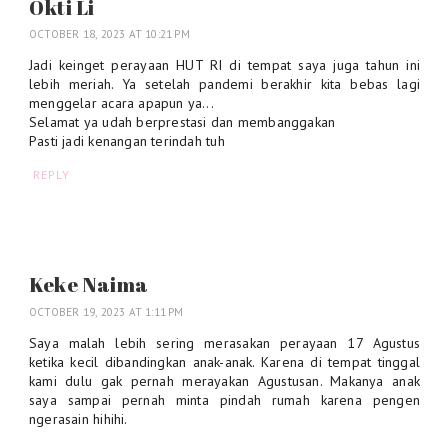
Okti Li
OCTOBER 18, 2023 AT 10:21 PM
Jadi keinget perayaan HUT RI di tempat saya juga tahun ini
lebih meriah. Ya setelah pandemi berakhir kita bebas lagi
menggelar acara apapun ya...
Selamat ya udah berprestasi dan membanggakan
Pasti jadi kenangan terindah tuh
REPLY
Keke Naima
OCTOBER 19, 2023 AT 1:11 PM
Saya malah lebih sering merasakan perayaan 17 Agustus
ketika kecil dibandingkan anak-anak. Karena di tempat tinggal
kami dulu gak pernah merayakan Agustusan. Makanya anak
saya sampai pernah minta pindah rumah karena pengen
ngerasain hihihi.