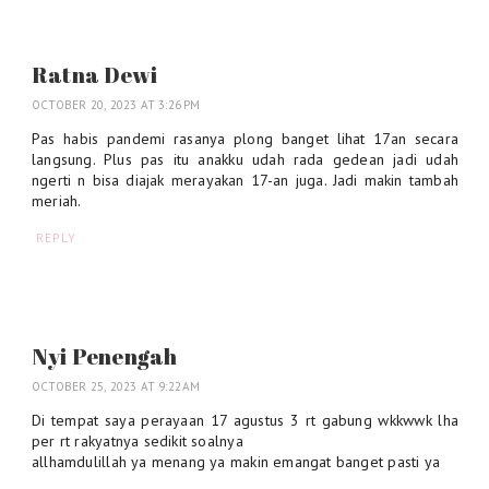
Ratna Dewi
OCTOBER 20, 2023 AT 3:26 PM
Pas habis pandemi rasanya plong banget lihat 17an secara
langsung. Plus pas itu anakku udah rada gedean jadi udah
ngerti n bisa diajak merayakan 17-an juga. Jadi makin tambah
meriah.
REPLY
Nyi Penengah
OCTOBER 25, 2023 AT 9:22 AM
Di tempat saya perayaan 17 agustus 3 rt gabung wkkwwk lha
per rt rakyatnya sedikit soalnya
allhamdulillah ya menang ya makin emangat banget pasti ya