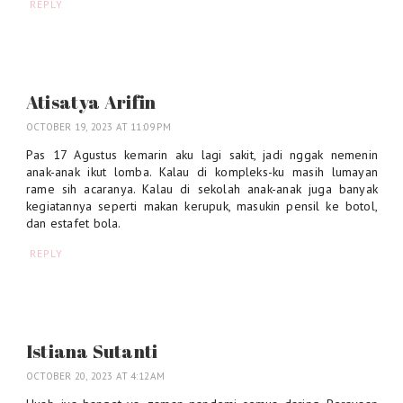
REPLY
Atisatya Arifin
OCTOBER 19, 2023 AT 11:09 PM
Pas 17 Agustus kemarin aku lagi sakit, jadi nggak nemenin
anak-anak ikut lomba. Kalau di kompleks-ku masih lumayan
rame sih acaranya. Kalau di sekolah anak-anak juga banyak
kegiatannya seperti makan kerupuk, masukin pensil ke botol,
dan estafet bola.
REPLY
Istiana Sutanti
OCTOBER 20, 2023 AT 4:12 AM