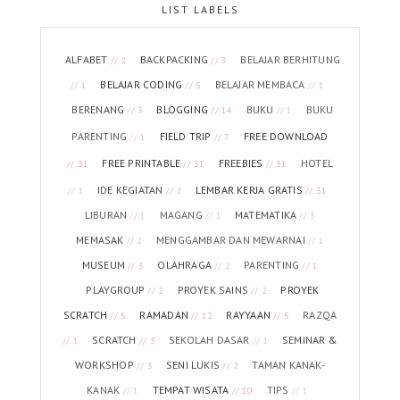
LIST LABELS
ALFABET
BACKPACKING
BELAJAR BERHITUNG
// 2
// 3
BELAJAR CODING
BELAJAR MEMBACA
// 1
// 5
// 1
BERENANG
BLOGGING
BUKU
BUKU
// 3
// 14
// 1
PARENTING
FIELD TRIP
FREE DOWNLOAD
// 1
// 7
FREE PRINTABLE
FREEBIES
HOTEL
// 31
// 31
// 31
IDE KEGIATAN
LEMBAR KERJA GRATIS
// 1
// 2
// 31
LIBURAN
MAGANG
MATEMATIKA
// 1
// 1
// 3
MEMASAK
MENGGAMBAR DAN MEWARNAI
// 2
// 1
MUSEUM
OLAHRAGA
PARENTING
// 3
// 2
// 1
PLAYGROUP
PROYEK SAINS
PROYEK
// 2
// 2
SCRATCH
RAMADAN
RAYYAAN
RAZQA
// 5
// 12
// 5
SCRATCH
SEKOLAH DASAR
SEMINAR &
// 1
// 3
// 1
WORKSHOP
SENI LUKIS
TAMAN KANAK-
// 3
// 2
KANAK
TEMPAT WISATA
TIPS
// 1
// 10
// 1