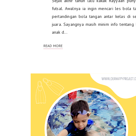
Sejak akhir tahun lalu kakak Rayyaan puny
futsal. Awalnya ia ingin mencari les bola 
pertandingan bola tangan antar kelas di s
juara. Sayangnya masih minim info tentang 
anak d…
READ MORE