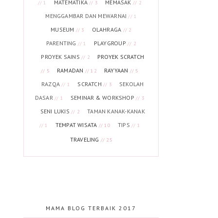
MATEMATIKA
MEMASAK
// 1
// 3
// 2
MENGGAMBAR DAN MEWARNAI
// 1
MUSEUM
OLAHRAGA
// 3
// 2
PARENTING
PLAYGROUP
// 1
// 2
PROYEK SAINS
PROYEK SCRATCH
// 2
RAMADAN
RAYYAAN
// 5
// 12
// 5
RAZQA
SCRATCH
SEKOLAH
// 1
// 3
DASAR
SEMINAR & WORKSHOP
// 1
// 3
SENI LUKIS
TAMAN KANAK-KANAK
// 2
TEMPAT WISATA
TIPS
// 1
// 10
// 1
TRAVELING
// 25
MAMA BLOG TERBAIK 2017