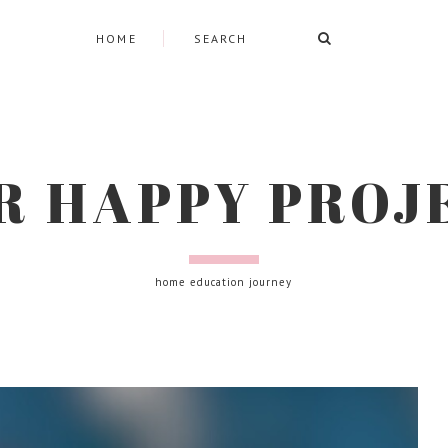
HOME
R HAPPY PROJ
home education journey