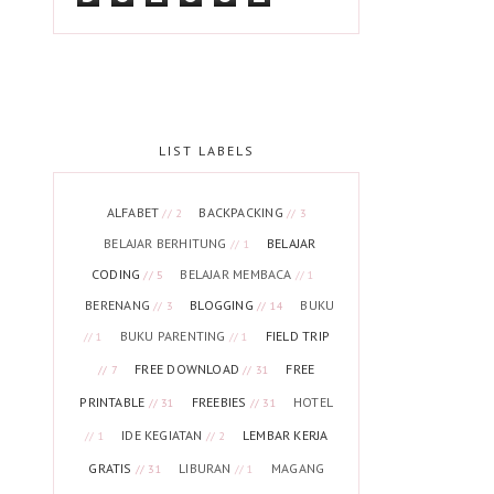
LIST LABELS
ALFABET
BACKPACKING
// 2
// 3
BELAJAR BERHITUNG
BELAJAR
// 1
CODING
BELAJAR MEMBACA
// 5
// 1
BERENANG
BLOGGING
BUKU
// 3
// 14
BUKU PARENTING
FIELD TRIP
// 1
// 1
FREE DOWNLOAD
FREE
// 7
// 31
PRINTABLE
FREEBIES
HOTEL
// 31
// 31
IDE KEGIATAN
LEMBAR KERJA
// 1
// 2
GRATIS
LIBURAN
MAGANG
// 31
// 1